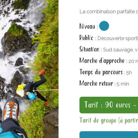
La combinaison parfaite d
Niveau
:
Public
: Découverte sporti
Situation
: Sud sauvage, 
Marche d’approche
: 20 
Temps du parcours
: 5h
Marche retour
: 5 min
Tarif : 90 euros – 
Tarif de groupe (à parti