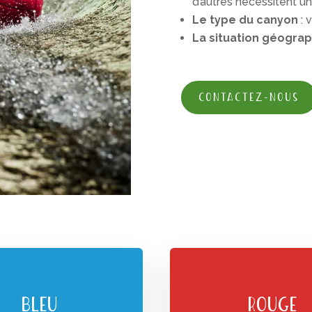
d’autres nécessitent u
Le type du canyon
: 
La situation géogra
CONTACTEZ-NOUS
BLEU
ROUGE