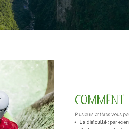
COMMENT 
Plusieurs critères vous pe
La difficulté
: par exem