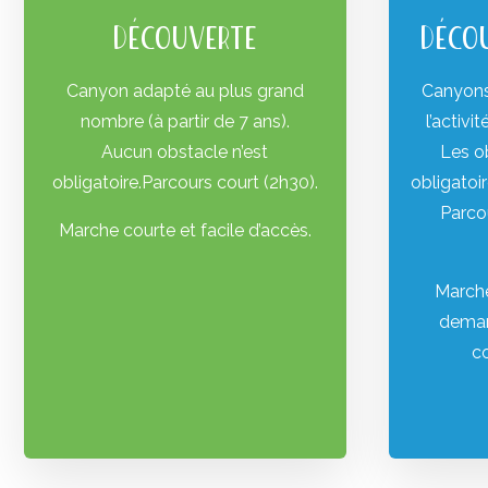
DÉCOUVERTE
DÉCO
Canyon adapté au plus grand
Canyons 
nombre (à partir de 7 ans).
l’activi
Aucun obstacle n’est
Les o
obligatoire.Parcours court (2h30).
obligatoi
Parcou
Marche courte et facile d’accès.
Marche
deman
c