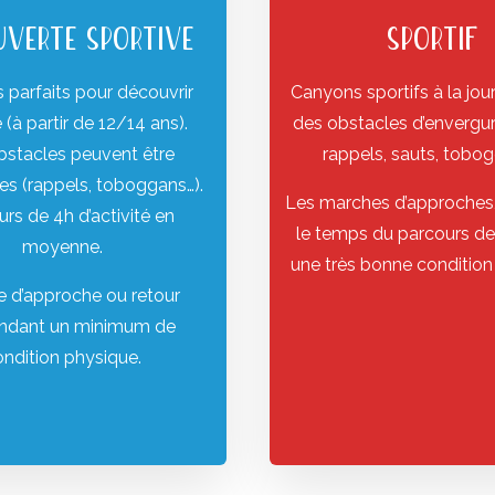
UVERTE SPORTIVE
SPORTIF
parfaits pour découvrir
Canyons sportifs à la jou
té (à partir de 12/14 ans).
des obstacles d’envergu
bstacles peuvent être
rappels, sauts, tobog
res (rappels, toboggans…).
Les marches d’approches,
rs de 4h d’activité en
le temps du parcours 
moyenne.
une très bonne condition
 d’approche ou retour
dant un minimum de
ondition physique.