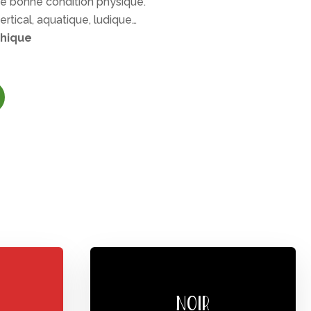
ne bonne condition physique.
vertical, aquatique, ludique…
phique
NOIR