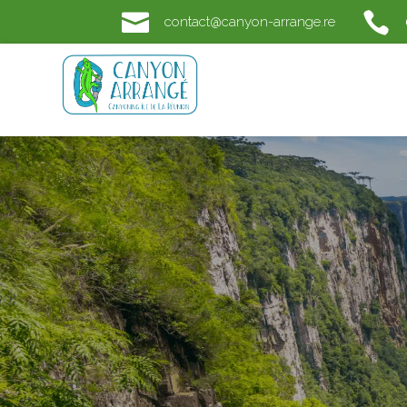


contact@canyon-arrange.re